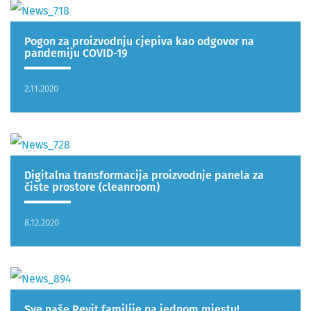
Pogon za proizvodnju cjepiva kao odgovor na
pandemiju COVID-19
2.11.2020
Digitalna transformacija proizvodnje panela za
čiste prostore (cleanroom)
8.12.2020
Sve naše Revit familije na jednom mjestu!