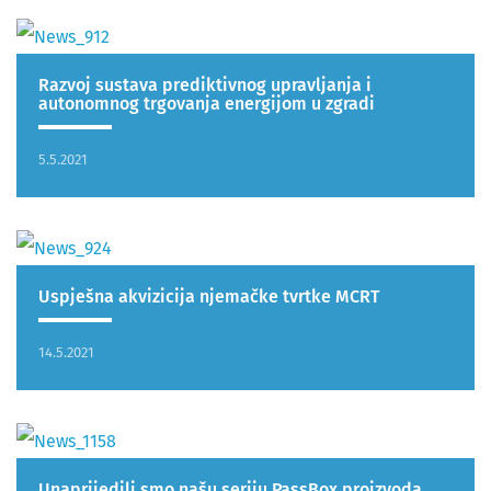
Razvoj sustava prediktivnog upravljanja i
autonomnog trgovanja energijom u zgradi
5.5.2021
Uspješna akvizicija njemačke tvrtke MCRT
14.5.2021
Unaprijedili smo našu seriju PassBox proizvoda