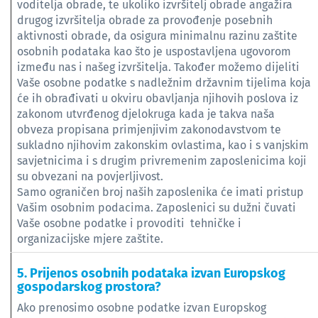
voditelja obrade, te ukoliko izvršitelj obrade angažira
drugog izvršitelja obrade za provođenje posebnih
aktivnosti obrade, da osigura minimalnu razinu zaštite
osobnih podataka kao što je uspostavljena ugovorom
između nas i našeg izvršitelja. Također možemo dijeliti
Vaše osobne podatke s nadležnim državnim tijelima koja
će ih obrađivati u okviru obavljanja njihovih poslova iz
zakonom utvrđenog djelokruga kada je takva naša
obveza propisana primjenjivim zakonodavstvom te
sukladno njihovim zakonskim ovlastima, kao i s vanjskim
savjetnicima i s drugim privremenim zaposlenicima koji
su obvezani na povjerljivost.
Samo ograničen broj naših zaposlenika će imati pristup
Vašim osobnim podacima. Zaposlenici su dužni čuvati
Vaše osobne podatke i provoditi tehničke i
organizacijske mjere zaštite.
5. Prijenos osobnih podataka izvan Europskog
gospodarskog prostora?
Ako prenosimo osobne podatke izvan Europskog