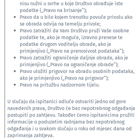
nisu nužni u svrhe u koje Društvo obrađuje iste
podatke („Pravo na brisanje“);
Pravo da u bilo kojem trenutku povuče privolu ako
se obrada odvija na temelju privole;
Pravo zatražiti da Vam Društvo pruži Vaše osobne
podatke te, ako je moguće, izravno prenese te
podatke drugom voditelju obrade, ako je
primjenjivo („Pravo na prenosivost podataka“);
Pravo zatražiti ograničenje daljnje obrade, ako je
primjenjivo („Pravo na ograničenje obrade“);
Pravo uložiti prigovor na obradu osobnih podataka,
ako je primjenjivo („Pravo na prigovor“);
Pravo na pritužbu nadzornom tijelu.
U slučaju da ispitanici odluče ostvariti jedno od gore
navedenih prava, Društvo će bez nepotrebnog odgađanja
postupiti po zahtjevu. Također ćemo ispitanicima pružiti
informacije o poduzetim radnjama bez nepotrebnog
odgađanja i u svakom slučaju u roku od mjesec dana od
zaprimanja zahtjeva.