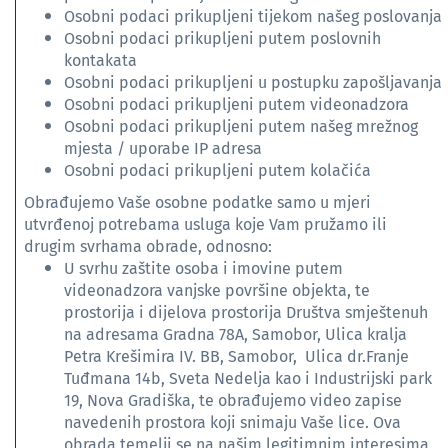
Osobni podaci prikupljeni tijekom našeg poslovanja
Osobni podaci prikupljeni putem poslovnih
kontakata
Osobni podaci prikupljeni u postupku zapošljavanja
Osobni podaci prikupljeni putem videonadzora
Osobni podaci prikupljeni putem našeg mrežnog
mjesta / uporabe IP adresa
Osobni podaci prikupljeni putem kolačića
Obrađujemo Vaše osobne podatke samo u mjeri
utvrđenoj potrebama usluga koje Vam pružamo ili
drugim svrhama obrade, odnosno:
U svrhu zaštite osoba i imovine putem
videonadzora vanjske površine objekta, te
prostorija i dijelova prostorija Društva smještenuh
na adresama Gradna 78A, Samobor, Ulica kralja
Petra Krešimira IV. BB, Samobor, Ulica dr.Franje
Tuđmana 14b, Sveta Nedelja kao i Industrijski park
19, Nova Gradiška, te obrađujemo video zapise
navedenih prostora koji snimaju Vaše lice. Ova
obrada temelji se na našim legitimnim interesima