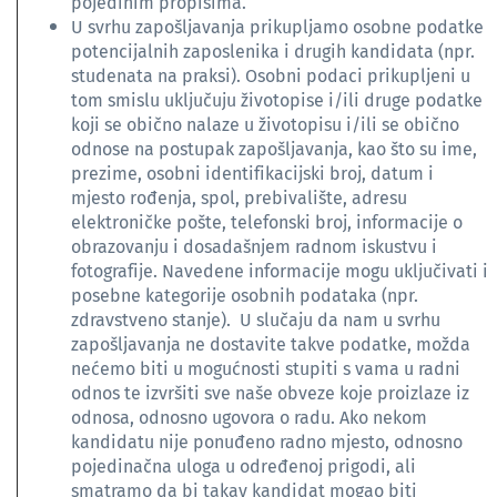
pojedinim propisima.
U svrhu zapošljavanja prikupljamo osobne podatke
potencijalnih zaposlenika i drugih kandidata (npr.
studenata na praksi). Osobni podaci prikupljeni u
tom smislu uključuju životopise i/ili druge podatke
koji se obično nalaze u životopisu i/ili se obično
odnose na postupak zapošljavanja, kao što su ime,
prezime, osobni identifikacijski broj, datum i
mjesto rođenja, spol, prebivalište, adresu
elektroničke pošte, telefonski broj, informacije o
obrazovanju i dosadašnjem radnom iskustvu i
fotografije. Navedene informacije mogu uključivati i
posebne kategorije osobnih podataka (npr.
zdravstveno stanje). U slučaju da nam u svrhu
zapošljavanja ne dostavite takve podatke, možda
nećemo biti u mogućnosti stupiti s vama u radni
odnos te izvršiti sve naše obveze koje proizlaze iz
odnosa, odnosno ugovora o radu. Ako nekom
kandidatu nije ponuđeno radno mjesto, odnosno
pojedinačna uloga u određenoj prigodi, ali
smatramo da bi takav kandidat mogao biti